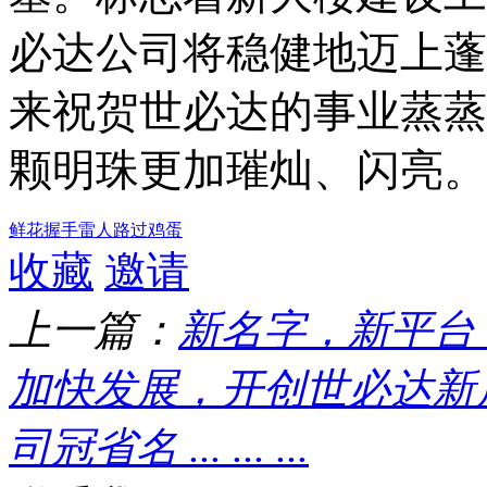
必达公司将稳健地迈上蓬
来祝贺世必达的事业蒸蒸
颗明珠更加璀灿、闪亮。
鲜花
握手
雷人
路过
鸡蛋
收藏
邀请
上一篇：
新名字，新平台
加快发展，开创世必达新
司冠省名 ... ... ...