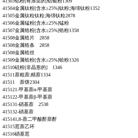
41503铝粉[有涂层的]铝银粉1309
41504金属钛粉[含水≥25%]钛粉;海绵钛粉1352
41505金属钛粒钛粒;海绵钛粒2878
41506金属锰粉[含水≥25%]锰粉
41507金属锆粉[含水≥25%]锆粉1358
41508金属锆片 2858
41508金属锆条 2858
41508金属锆丝
41509金属铪粉[含水≥25%]铪粉1326
41510硅粉[非晶形的] 1346
41511萘粗萘;精萘1334
41511 萘饼2304
415121-甲基萘α-甲基萘
415122-甲基萘β-甲基萘
415131-硝基萘 2538
415132-硝基萘
415141,8-萘二甲酸酐萘酐
41515苊萘乙环
41516硝基苊