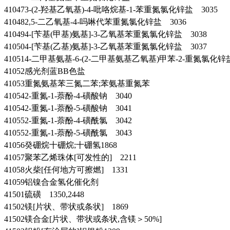
410473-(2-羟基乙氧基)-4-吡咯烷基-1-苯重氮氯化锌盐 3035
410482,5-二乙氧基-4-吗啉代苯重氮氯化锌盐 3036
410494-[苄基(甲基)氨基]-3-乙氧基苯重氮氯化锌盐 3038
410504-[苄基(乙基)氨基]-3-乙氧基苯重氮氯化锌盐 3037
410514-二甲基氨基-6-(2-二甲基氨基乙氧基)甲苯-2-重氮氯化锌
41052感光剂蓝BB色盐
41053重氮氨基苯三氮二苯;苯氨基重氮苯
410542-重氮-1-萘酚-4-磺酸钠 3040
410542-重氮-1-萘酚-5-磺酸钠 3041
410552-重氮-1-萘酚-4-磺酰氯 3042
410552-重氮-1-萘酚-5-磺酰氯 3043
41056癸硼烷十硼烷;十硼氢1868
41057聚苯乙烯珠体[可发性的] 2211
41058火柴[任何地方可擦燃] 1331
41059铝镍合金氢化催化剂
41501硫磺 1350,2448
41502镁[片状、带状或条状] 1869
41502镁合金[片状、带状或条状,含镁＞50%]