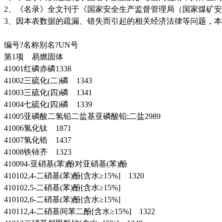
2、《名录》全文刊于《国家安全生产监督管理局（国家煤矿安
3、因本表数据的疏漏、错失而引起的相关经济法律等问题，
编号?名称别名?UN号
第1项 易燃固体
41001红磷赤磷1338
41002三硫化(二)磷 1343
41003三硫化(四)磷 1341
41004七硫化(四)磷 1339
41005亚磷酸二氢铅二盐基亚磷酸铅;二盐2989
41006氢化钛 1871
41007氢化锆 1437
41008铁铈齐 1323
410094-亚硝基(苯)酚对亚硝基(苯)酚
410102,4-二硝基(苯)酚[含水≥15%] 1320
410102,5-二硝基(苯)酚[含水≥15%]
410102,6-二硝基(苯)酚[含水≥15%]
410112,4-二硝基间苯二酚[含水≥15%] 1322