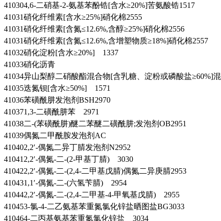
410304,6-二硝基-2-氨基苯酚锆[含水≥20%]苦氨酸锆1517
41031硝化纤维素[含水≥25%]硝化棉2555
41031硝化纤维素[含氮≤12.6%,含醇≥25%]硝化棉2556
41031硝化纤维素[含氮≤12.6%,含增塑物质≥18%]硝化棉2557
41032硝化淀粉[含水≥20%] 1337
41033硝化沥青
41034异山梨醇二硝酸酯混合物[含乳糖、淀粉或磷酸盐≥60%]
41035迭氮钡[含水≥50%] 1571
41036苯磺酰肼发泡剂BSH2970
410371,3-二磺酰肼苯 2971
41038二-(苯磺酰肼)醚二苯醚二磺酰肼;发泡剂OB2951
41039偶氮二甲酰胺发泡剂AC
410402,2′-偶氮二异丁腈发泡剂N2952
410412,2′-偶氮-二-(2-甲基丁腈) 3030
410422,2′-偶氮-二-(2,4-二甲基戊腈)偶氮二异庚腈2953
410431,1′-偶氮-二-(六氢苄腈) 2954
410442,2′-偶氮-二-(2,4-二甲基-4-甲氧基戊腈) 2955
410453-氯-4-二乙氨基苯重氮氯化锌盐晒图盐BG3033
410464-二丙基氨基苯重氮氯化锌盐 3034