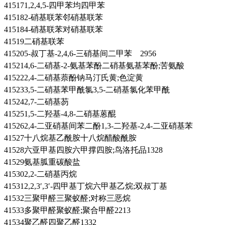
415171,2,4,5-四甲苯均四甲苯
415182-硝基联苯邻硝基联苯
415184-硝基联苯对硝基联苯
41519二硝基联苯
415205-叔丁基-2,4,6-三硝基间二甲苯 2956
415214,6-二硝基-2-氨基苯酚二硝基氨基苯酚;苦氨酸
415222,4-二硝基萘酚钠马汀氏黄;色淀黄
415233,5-二硝基苯甲酰氯3,5-二硝基氯化苯甲酰
415242,7-二硝基芴
415251,5-二羟基-4,8-二硝基蒽醌
415262,4-二亚硝基间苯二酚1,3-二羟基-2,4-二亚硝基苯
41527十八烷基乙酰胺十八烷醋酸酰胺
41528六亚甲基四胺六甲撑四胺;鸟洛托品1328
41529氨基胍重碳酸盐
415302,2-二硝基丙烷
415312,2,3′,3′-四甲基丁烷六甲基乙烷;双叔丁基
41532三聚甲醛三聚蚁醛;对称三恶烷
41533多聚甲醛聚蚁醛;聚合甲醛2213
41534聚乙醛四聚乙醛1332