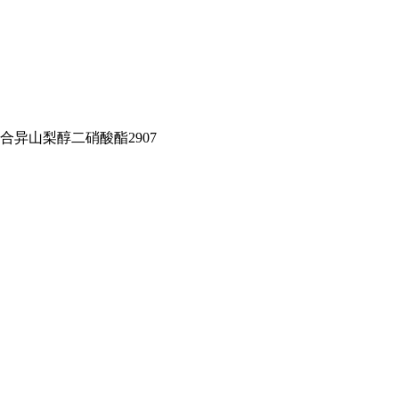
混合异山梨醇二硝酸酯2907