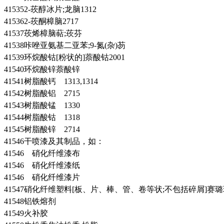
415352-莰醇冰片;龙脑1312
415362-莰酮樟脑2717
41537莰烯樟脑萜;莰芬
41538咔唑亚氨基二亚苯;9-氮(杂)芴
41539环烷酸钴[粉状的]萘酸钴2001
41540环烷酸锌萘酸锌
41541树脂酸钙 1313,1314
41542树脂酸铝 2715
41543树脂酸锰 1330
41544树脂酸钴 1318
41545树脂酸锌 2714
41546干喷漆及其制品，如：
41546 硝化纤维漆布
41546 硝化纤维漆纸
41546 硝化纤维漆片
41547硝化纤维塑料[板、片、棒、管、卷等状;不包括碎屑]赛璐珞
41548铝铁熔剂
41549火补胶